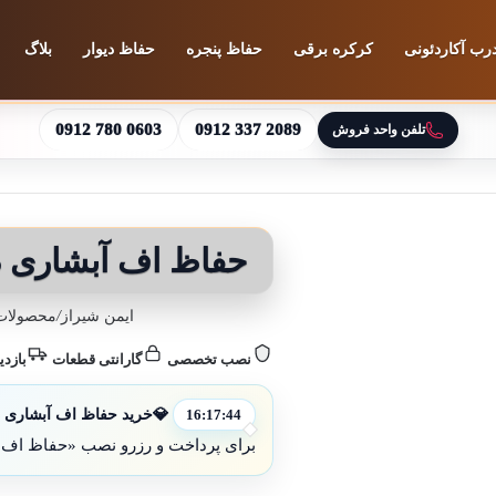
رب آکاردئونی
کرکره برقی
حفاظ پنجره
حفاظ دیوار
بلاگ
0912 780 0603
0912 337 2089
تلفن واحد فروش
حفاظ اف آبشاری د
ایمن شیراز
/
محصولات 
نصب تخصصی
گارانتی قطعات
بازدی
💎
خرید حفاظ اف آبشاری در
16:17:42
برای پرداخت و رزرو نصب «حفاظ اف آ