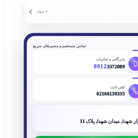
4 عنوان
تماس مستقیم و مسیرهای سریع
بازرگانی و صادرات
0912
3372089
تلفن ثابت
02166139335
شهدا, میدان شهدا, پلاک 11