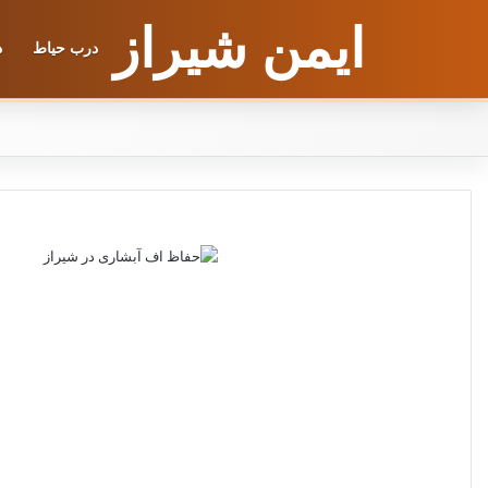
ایمن شیراز
درب حیاط
د