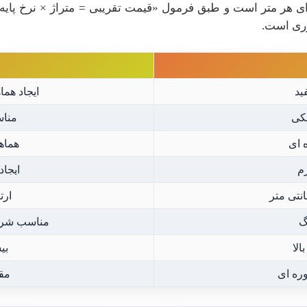
ای هر متر است و طبق فرمول «قیمت تقریبی = متراژ × نرخ پای
وری است.
ید
ایجاد هما
کی
مناس
 ای
هماه
م
ایجا
ارت
گ
مناسب شرا
الا
بی
ره ای
مقا