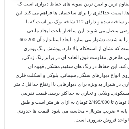
قاوم ترین و ایمن ترین نمونه های حفاظ دیواری است که
, امنیت حداکثری را برای ساختمان ها فراهم می کند. این
مدل از میلگرد آجدار قطر 10 میلی متر ساخته شده و دارای 112 شاخه نوک تیز است که با
 صنعتی به 8 ردیف عرضی متصل می شوند. این ساختار باعث ایجاد مانعی
نفوذناپذیر می شود که عبور غیرمجاز را به شدت دشوار می سازد. ابعاد استاندارد آن 200×60
زن حدود 33 کیلوگرم است که نشان از استحکام بالا دارد. پوشش رنگ پودری
بایی ظاهری, مقاومت فوق العاده ای در برابر زنگ زدگی,
ند. این حفاظ در رنگ های سفید, مشکی, قهوه ای
ی انواع دیوارهای سنگی, سیمانی, بلوکی و اسکلت فلزی
نصب می شود. نصب حفاظ اف آبشاری در شیراز به ویژه برای دیوارهایی با ارتفاع حداقل 2 متر
سکونی, ویلایی و تجاری به حداکثر برسد. قیمت تقریبی
تومان تا
2/495/000
تومان به ازای هر متر است و طبق
 پایه × ضریب متریال» محاسبه می شود. قیمت ها حدودی
با واحد فروش ضروری است.