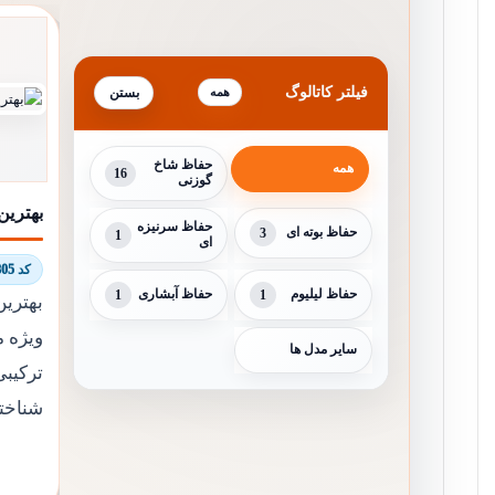
فیلتر کاتالوگ
همه
حفاظ شاخ
همه
16
گوزنی
بهترین
حفاظ سرنیزه
حفاظ بوته ای
3
1
ای
کد 8059/9805
حفاظ لیلیوم
1
حفاظ آبشاری
1
بهترین
ویژه م
سایر مدل ها
ترکیبی
شناخت