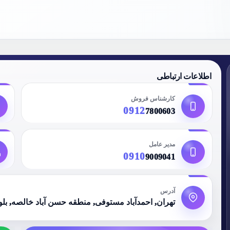
اطلاعات ارتباطی
کارشناس فروش
0912
7800603
مدیر عامل
0910
9009041
آدرس
تهران, احمدآباد مستوفی, منطقه حسن آباد خالصه, بلوار 