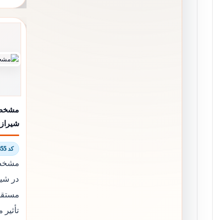
مشخصا
شیراز
کد 8561/9855
مشخصا
در شی
مستقیم
تأثیر 