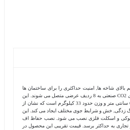
بالای شاخه ها, امنیت حداکثری را برای ساختمان ها
فراهم می کند. این مدل از میلگرد آجدار قطر 10 میلی متر ساخته شده و دارای 112 شاخه نوک تیز است که با جوشکاری CO2 صنعتی به 8 ردیف عرضی متصل می شوند. این
ساختار باعث ایجاد مانعی نفوذناپذیر می شود که عبور غیرمجاز را به شدت دشوار می سازد. ابعاد استاندارد آن 200×60 سانتی متر و وزن حدود 33 کیلوگرم است که نشان از
 زنگ زدگی, خش و شرایط جوی مختلف ایجاد می کند. این
 بلوکی و اسکلت فلزی نصب می شود. نصب حفاظ اف
ت محیط های مسکونی, ویلایی و تجاری به حداکثر برسد. قیمت تقریبی این محصول در