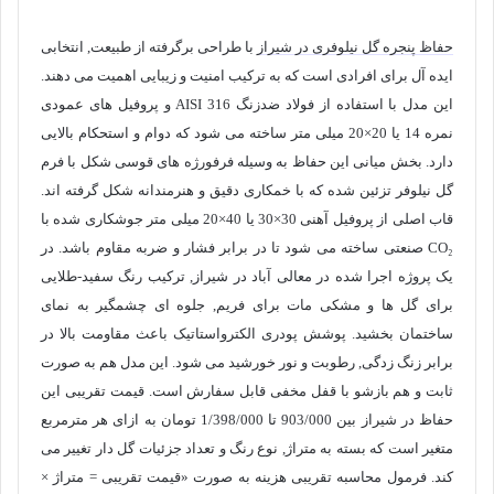
حفاظ پنجره گل نیلوفری در شیراز
با طراحی برگرفته از طبیعت, انتخابی
ایده آل برای افرادی است که به ترکیب امنیت و زیبایی اهمیت می دهند.
این مدل با استفاده از فولاد ضدزنگ AISI 316 و پروفیل های عمودی
نمره 14 یا 20×20 میلی متر ساخته می شود که دوام و استحکام بالایی
دارد. بخش میانی این حفاظ به وسیله فرفورژه های قوسی شکل با فرم
گل نیلوفر تزئین شده که با خمکاری دقیق و هنرمندانه شکل گرفته اند.
قاب اصلی از پروفیل آهنی 30×30 یا 40×20 میلی متر جوشکاری شده با
CO₂ صنعتی ساخته می شود تا در برابر فشار و ضربه مقاوم باشد. در
یک پروژه اجرا شده در معالی آباد در شیراز, ترکیب رنگ سفید-طلایی
برای گل ها و مشکی مات برای فریم, جلوه ای چشمگیر به نمای
ساختمان بخشید. پوشش پودری الکترواستاتیک باعث مقاومت بالا در
برابر زنگ زدگی, رطوبت و نور خورشید می شود. این مدل هم به صورت
ثابت و هم بازشو با قفل مخفی قابل سفارش است. قیمت تقریبی این
حفاظ در شیراز بین 903/000 تا
1/398/000
تومان به ازای هر مترمربع
متغیر است که بسته به متراژ, نوع رنگ و تعداد جزئیات گل دار تغییر می
کند. فرمول محاسبه تقریبی هزینه به صورت «قیمت تقریبی = متراژ ×