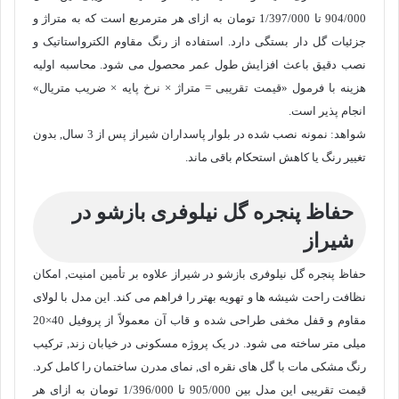
904/000 تا
1/397/000
تومان به ازای هر مترمربع است که به متراژ و
جزئیات گل دار بستگی دارد. استفاده از رنگ مقاوم الکترواستاتیک و
نصب دقیق باعث افزایش طول عمر محصول می شود. محاسبه اولیه
هزینه با فرمول «قیمت تقریبی = متراژ × نرخ پایه × ضریب متریال»
انجام پذیر است.
شواهد: نمونه نصب شده در بلوار پاسداران شیراز پس از 3 سال, بدون
تغییر رنگ یا کاهش استحکام باقی ماند.
حفاظ پنجره گل نیلوفری بازشو در
شیراز
حفاظ پنجره گل نیلوفری بازشو در شیراز علاوه بر تأمین امنیت, امکان
نظافت راحت شیشه ها و تهویه بهتر را فراهم می کند. این مدل با لولای
مقاوم و قفل مخفی طراحی شده و قاب آن معمولاً از پروفیل 40×20
میلی متر ساخته می شود. در یک پروژه مسکونی در خیابان زند, ترکیب
رنگ مشکی مات با گل های نقره ای, نمای مدرن ساختمان را کامل کرد.
قیمت تقریبی این مدل بین 905/000 تا
1/396/000
تومان به ازای هر