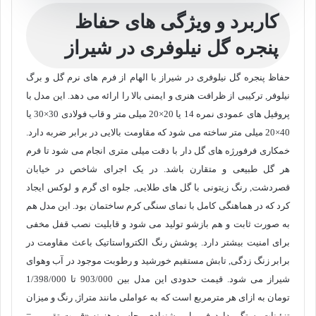
کاربرد و ویژگی های حفاظ
پنجره گل نیلوفری در شیراز
حفاظ پنجره گل نیلوفری در شیراز با الهام از فرم های نرم گل و برگ
نیلوفر, ترکیبی از ظرافت هنری و ایمنی بالا را ارائه می دهد. این مدل با
پروفیل های عمودی نمره 14 یا 20×20 میلی متر و قاب فولادی 30×30 یا
40×20 میلی متر ساخته می شود که مقاومت بالایی در برابر ضربه دارد.
خمکاری فرفورژه های گل دار با دقت میلی متری انجام می شود تا فرم
هر گل طبیعی و متقارن باشد. در یک اجرای شاخص در خیابان
قصردشت, رنگ زیتونی با گل های طلایی, جلوه ای گرم و لوکس ایجاد
کرد که در هماهنگی کامل با نمای سنگی کرم ساختمان بود. این مدل هم
به صورت ثابت و هم بازشو تولید می شود و قابلیت نصب قفل مخفی
برای امنیت بیشتر دارد. پوشش رنگ الکترواستاتیک باعث مقاومت در
برابر زنگ زدگی, تابش مستقیم خورشید و رطوبت موجود در آب وهوای
شیراز می شود. قیمت حدودی این مدل بین 903/000 تا
1/398/000
تومان به ازای هر مترمربع است که به عواملی مانند متراژ, رنگ و میزان
تزئینات بستگی دارد. فرمول پیشنهادی محاسبه هزینه «قیمت تقریبی =