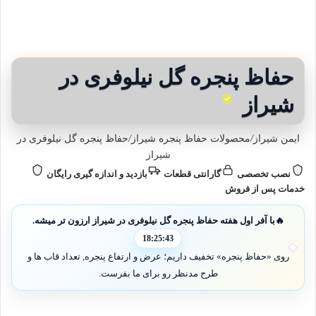
حفاظ پنجره گل نیلوفری در
شیراز
ایمن شیراز
/
محصولات حفاظ پنجره شیراز
/
حفاظ پنجره گل نیلوفری در
شیراز
نصب تخصصی
گارانتی قطعات
بازدید و اندازه گیری رایگان
خدمات پس از فروش
🔥
با آفر اول هفته حفاظ پنجره گل نیلوفری در شیراز ارزون تر میشه.
18:25:41
روی «حفاظ پنجره» تخفیف داریم؛ عرض و ارتفاع پنجره, تعداد قاب ها و
طرح مدنظر رو برای ما بفرست.