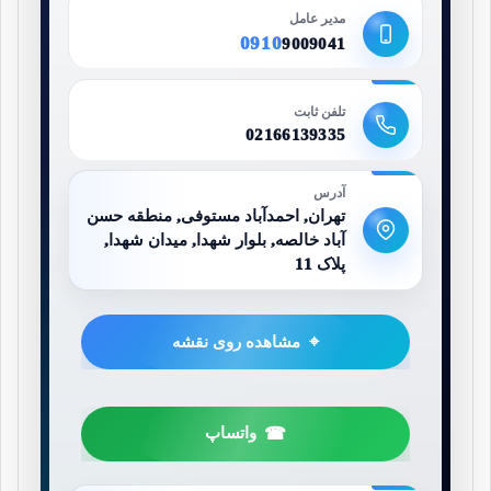
مدیر عامل
0910
9009041
تلفن ثابت
02166139335
آدرس
تهران, احمدآباد مستوفی, منطقه حسن
آباد خالصه, بلوار شهدا, میدان شهدا,
پلاک 11
مشاهده روی نقشه
واتساپ