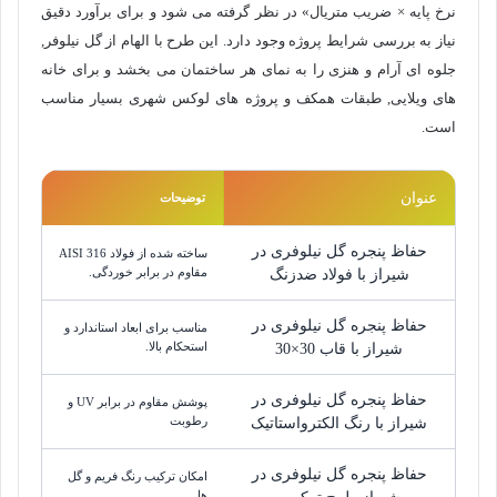
نرخ پایه × ضریب متریال» در نظر گرفته می شود و برای برآورد دقیق
نیاز به بررسی شرایط پروژه وجود دارد. این طرح با الهام از گل نیلوفر,
جلوه ای آرام و هنزی را به نمای هر ساختمان می بخشد و برای خانه
های ویلایی, طبقات همکف و پروژه های لوکس شهری بسیار مناسب
است.
عنوان
توضیحات
حفاظ پنجره گل نیلوفری در
ساخته شده از فولاد AISI 316
مقاوم در برابر خوردگی.
شیراز با فولاد ضدزنگ
حفاظ پنجره گل نیلوفری در
مناسب برای ابعاد استاندارد و
استحکام بالا.
شیراز با قاب 30×30
حفاظ پنجره گل نیلوفری در
پوشش مقاوم در برابر UV و
رطوبت
شیراز با رنگ الکترواستاتیک
حفاظ پنجره گل نیلوفری در
امکان ترکیب رنگ فریم و گل
ها