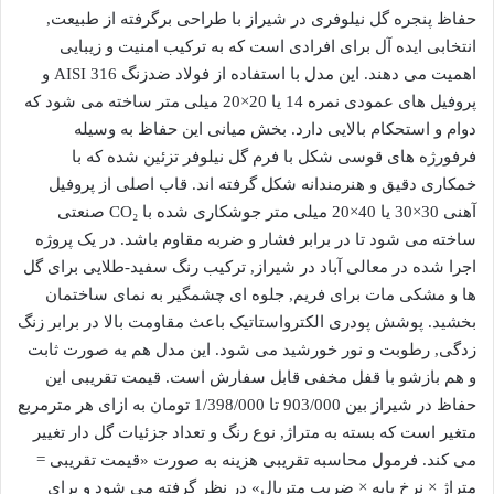
حفاظ پنجره گل نیلوفری در شیراز با طراحی برگرفته از طبیعت,
انتخابی ایده آل برای افرادی است که به ترکیب امنیت و زیبایی
اهمیت می دهند. این مدل با استفاده از فولاد ضدزنگ AISI 316 و
پروفیل های عمودی نمره 14 یا 20×20 میلی متر ساخته می شود که
دوام و استحکام بالایی دارد. بخش میانی این حفاظ به وسیله
فرفورژه های قوسی شکل با فرم گل نیلوفر تزئین شده که با
خمکاری دقیق و هنرمندانه شکل گرفته اند. قاب اصلی از پروفیل
آهنی 30×30 یا 40×20 میلی متر جوشکاری شده با CO₂ صنعتی
ساخته می شود تا در برابر فشار و ضربه مقاوم باشد. در یک پروژه
اجرا شده در معالی آباد در شیراز, ترکیب رنگ سفید-طلایی برای گل
ها و مشکی مات برای فریم, جلوه ای چشمگیر به نمای ساختمان
بخشید. پوشش پودری الکترواستاتیک باعث مقاومت بالا در برابر زنگ
زدگی, رطوبت و نور خورشید می شود. این مدل هم به صورت ثابت
و هم بازشو با قفل مخفی قابل سفارش است. قیمت تقریبی این
حفاظ در شیراز بین 903/000 تا
1/398/000
تومان به ازای هر مترمربع
متغیر است که بسته به متراژ, نوع رنگ و تعداد جزئیات گل دار تغییر
می کند. فرمول محاسبه تقریبی هزینه به صورت «قیمت تقریبی =
متراژ × نرخ پایه × ضریب متریال» در نظر گرفته می شود و برای