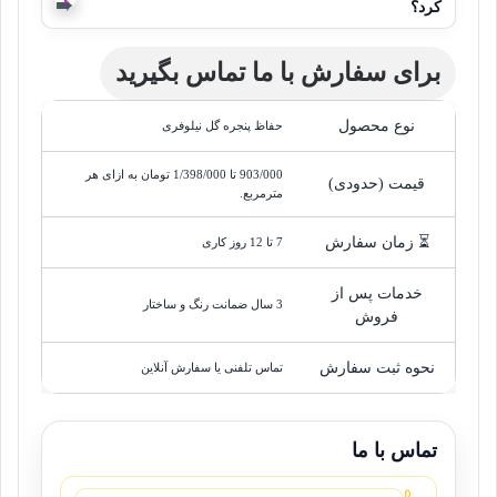
کرد؟
برای سفارش با ما تماس بگیرید
نوع محصول
حفاظ پنجره گل نیلوفری
903/000
 تا 
1/398/000
تومان
به ازای هر
قیمت (حدودی)
مترمربع.
⏳ زمان سفارش
7 تا 12 روز کاری
خدمات پس از
3 سال ضمانت رنگ و ساختار
فروش
نحوه ثبت سفارش
تماس تلفنی یا سفارش آنلاین
تماس با ما