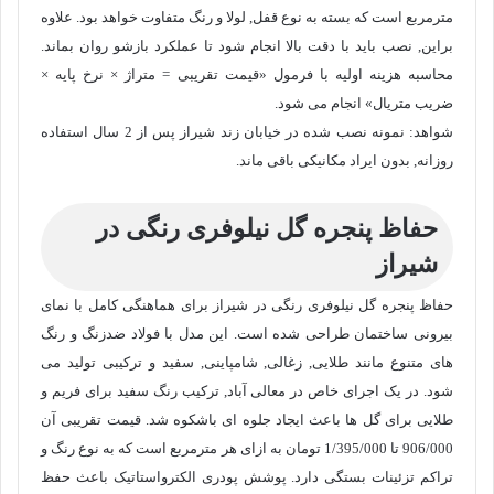
مترمربع است که بسته به نوع قفل, لولا و رنگ متفاوت خواهد بود. علاوه
براین, نصب باید با دقت بالا انجام شود تا عملکرد بازشو روان بماند.
محاسبه هزینه اولیه با فرمول «قیمت تقریبی = متراژ × نرخ پایه ×
ضریب متریال» انجام می شود.
شواهد: نمونه نصب شده در خیابان زند شیراز پس از 2 سال استفاده
روزانه, بدون ایراد مکانیکی باقی ماند.
حفاظ پنجره گل نیلوفری رنگی در
شیراز
حفاظ پنجره گل نیلوفری رنگی در شیراز برای هماهنگی کامل با نمای
بیرونی ساختمان طراحی شده است. این مدل با فولاد ضدزنگ و رنگ
های متنوع مانند طلایی, زغالی, شامپاینی, سفید و ترکیبی تولید می
شود. در یک اجرای خاص در معالی آباد, ترکیب رنگ سفید برای فریم و
طلایی برای گل ها باعث ایجاد جلوه ای باشکوه شد. قیمت تقریبی آن
906/000 تا
1/395/000
تومان به ازای هر مترمربع است که به نوع رنگ و
تراکم تزئینات بستگی دارد. پوشش پودری الکترواستاتیک باعث حفظ