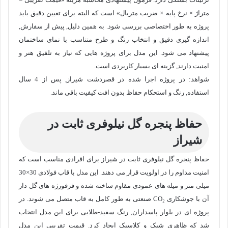
متراژ × نرخ پایه × ضریب متریال» است که البته برای تعیین دقیق باید
پروژه به طور اختصاصی بررسی شود. به همین دلیل, پیش از سفارش,
اندازه گیری دقیق و انتخاب رنگ و طرح متناسب با نمای ساختمان
پیشنهاد می شود. این مدل برای پروژه هایی که نیاز به تلفیق هنر و
امنیت دارند, گزینه ای بسیار کاربردی است.
شواهد: در پروژه اجرا شده در قصردشت شیراز, پس از 4 سال
استفاده, رنگ و استحکام حفاظ بدون افت کیفیت باقی ماند.
حفاظ پنجره گل نیلوفری ثابت در
شیراز
حفاظ پنجره گل نیلوفری ثابت در شیراز برای افرادی مناسب است که
امنیت مداوم را در اولویت قرار می دهند. این مدل با قاب فولادی 30×30
میلی متر و میله های عمودی مقاوم ساخته شده و فرفورژه های گل دار
آن با جوشکاری CO₂ صنعتی به طور کامل به قاب متصل می شوند. در
پروژه ای در بلوار پاسداران, رنگ سفید-طلایی برای این مدل انتخاب
شد که ظاهری شیک و کلاسیک ایجاد کرد. قیمت تقریبی این مدل