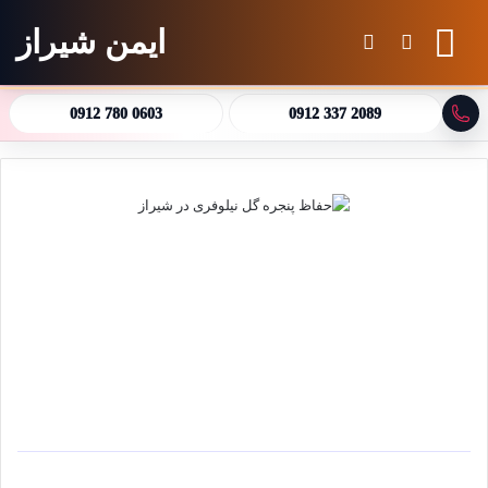
ایمن شیراز
منو
جستجو برای
تغییر پوسته
0912 780 0603
0912 337 2089