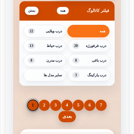
فیلتر کاتالوگ
همه
22
همه
درب ویلایی
13
20
درب فرفورژه
درب حیاط
8
8
درب باغی
درب مدرن
3
درب پارکینگ
سایر مدل ها
1
2
3
4
5
6
7
بعدی