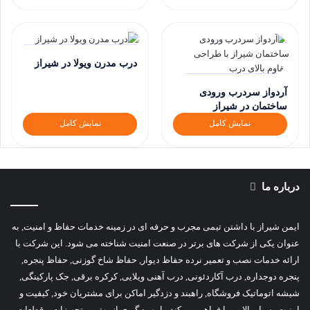
درب مدرن ویولا در شیراز
آردواز سردرب ورودی
ساختمان در شیراز
نمایش کامل
نمایش کامل
درباره ما
ایمن شیراز با داشتن تیمی مجرب و حرفه ای در زمینه خدمات حفاظ و امنیت, به
عنوان یکی از شرکت های برتر در صنعت امنیت شناخته می شود. این شرکت با
ارائه خدمات نصب و تعمیر نرده حفاظ دیوار, حفاظ شاخ گوزنی, حفاظ پنجره,
پنجره دوجداره, درب آکاردئونی, درب آهنی ویلایی, کرکره برقی, جک پارکینگی,
شیشه اتوماتیک فروشگاه, راهبند و دزدگیر اماکن برای مشتریان خود, کیفیت و
امنیت بسیار بالایی را فراهم می کند. با بهره گیری از بهترین تجهیزات و قطعات