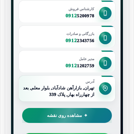
کارشناس فروش
0912
5200978
بازرگانی و صادرات
0912
2343756
مدیر عامل
0912
1202759
آدرس
تهران, بازارآهن شادآباد, بلوار معلم, بعد
از چهارراه بهار, پلاک 339
مشاهده روی نقشه