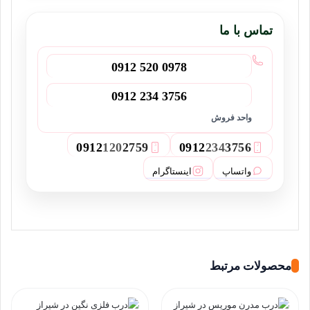
تماس با ما
0912 520 0978
0912 234 3756
واحد فروش
0912
120
2759
0912
234
3756
3
2
واتساپ
اینستاگرام
محصولات مرتبط